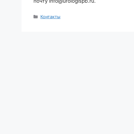
почту info@urologispb.ru.
Рубрики
Контакты