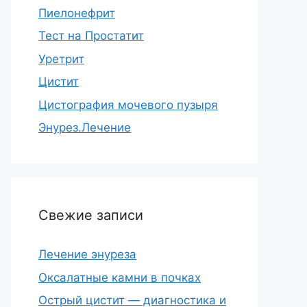
Пиелонефрит
Тест на Простатит
Уретрит
Цистит
Цистография мочевого пузыря
Энурез.Лечение
Свежие записи
Лечение энуреза
Оксалатные камни в почках
Острый цистит — диагностика и